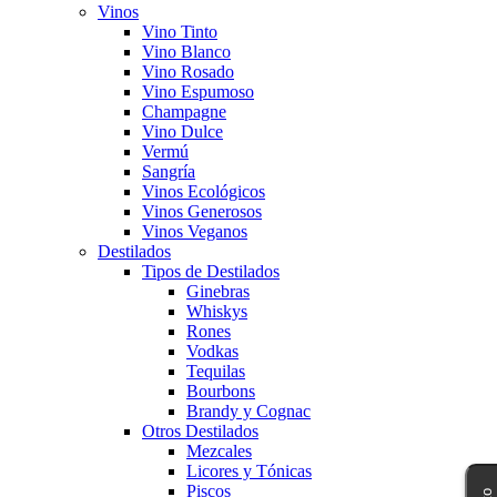
Vinos
Vino Tinto
Vino Blanco
Vino Rosado
Vino Espumoso
Champagne
Vino Dulce
Vermú
Sangría
Vinos Ecológicos
Vinos Generosos
Vinos Veganos
Destilados
Tipos de Destilados
Ginebras
Whiskys
Rones
Vodkas
Tequilas
Bourbons
Brandy y Cognac
Otros Destilados
Mezcales
Licores y Tónicas
Piscos