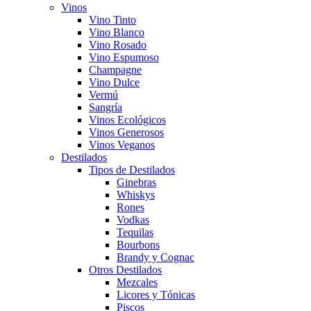
Vinos
Vino Tinto
Vino Blanco
Vino Rosado
Vino Espumoso
Champagne
Vino Dulce
Vermú
Sangría
Vinos Ecológicos
Vinos Generosos
Vinos Veganos
Destilados
Tipos de Destilados
Ginebras
Whiskys
Rones
Vodkas
Tequilas
Bourbons
Brandy y Cognac
Otros Destilados
Mezcales
Licores y Tónicas
Piscos