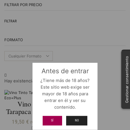
FILTRAR POR PRECIO
Pr
Pr
FILTRAR
m
m
FORMATO
Gestionar consentimiento
Antes de entrar
¿Tiene más de 18 años?
Hay existencias
Este sitio web exige ser
mayor de 18 años para
entrar en él y ver su
Vino Tinto
contenido.
Tarapaca Eco+Plus
19,50
€
SÍ
NO
IVA Incluido
Vino