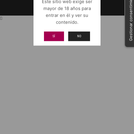
Gestionar consentimiento
Este sitio web exige ser
mayor de 18 años para
entrar en él y ver su
contenido.
SÍ
NO