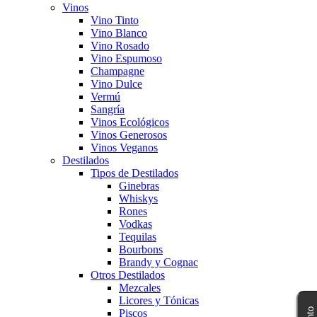
Vinos
Vino Tinto
Vino Blanco
Vino Rosado
Vino Espumoso
Champagne
Vino Dulce
Vermú
Sangría
Vinos Ecológicos
Vinos Generosos
Vinos Veganos
Destilados
Tipos de Destilados
Ginebras
Whiskys
Rones
Vodkas
Tequilas
Bourbons
Brandy y Cognac
Otros Destilados
Mezcales
Licores y Tónicas
Piscos