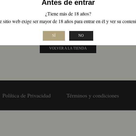
Antes de entrar
¿Tiene más de 18 años?
NO SE HAN ENCONTRADO PRODUCTO
e sitio web exige ser mayor de 18 años para entrar en él y ver su conten
Revisa tu escritura o busca de nuevo con términos menos específicos.
SÍ
NO
VOLVER A LA TIENDA
Política de Privacidad
Términos y condiciones