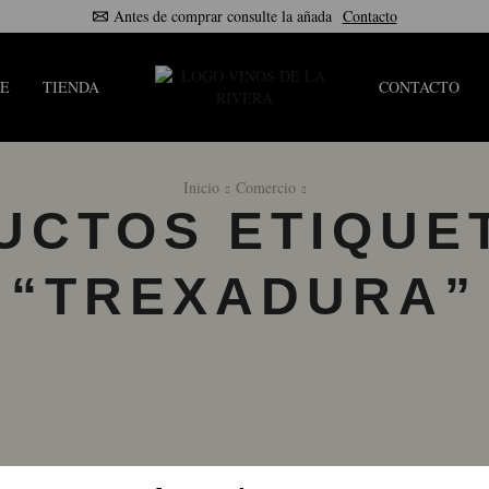
Antes de comprar consulte la añada
Contacto
E
TIENDA
CONTACTO
Inicio
Comercio
UCTOS ETIQUE
“TREXADURA”