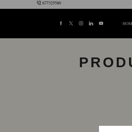
677325580
HOM
PROD