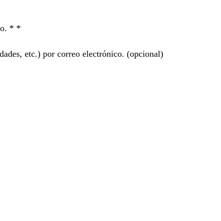
ro. *
*
ades, etc.) por correo electrónico.
(opcional)
”