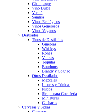
Champagne
Vino Dulce
Vermú
Sangría
Vinos Ecológicos
Vinos Generosos
Vinos Veganos
Destilados
Tipos de Destilados
Ginebras
Whiskys
Rones
Vodkas
Tequilas
Bourbons
Brandy y Cognac
Otros Destilados
Mezcales
Licores y Tónicas
Piscos
Sirope para Coctelería
Miniaturas
Cachacas
Cervezas y Sidras
Cervezas