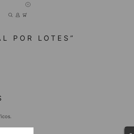
L POR LOTES”
S
icos.