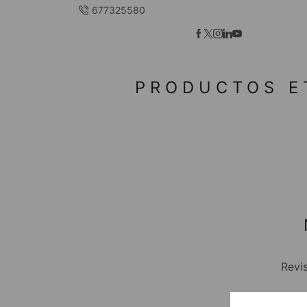
677325580
PRODUCTOS E
Revi