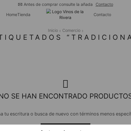
Antes de comprar consulte la añada
Contacto
Home
Tienda
Contacto
Inicio
Comercio
TIQUETADOS “TRADICIONA
NO SE HAN ENCONTRADO PRODUCTO
sa tu escritura o busca de nuevo con términos menos específ
VOLVER A LA TIENDA