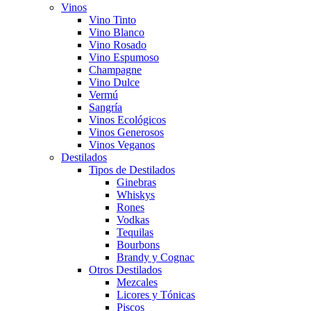
Vinos
Vino Tinto
Vino Blanco
Vino Rosado
Vino Espumoso
Champagne
Vino Dulce
Vermú
Sangría
Vinos Ecológicos
Vinos Generosos
Vinos Veganos
Destilados
Tipos de Destilados
Ginebras
Whiskys
Rones
Vodkas
Tequilas
Bourbons
Brandy y Cognac
Otros Destilados
Mezcales
Licores y Tónicas
Piscos