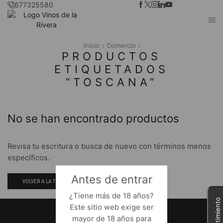
677325580
Inicio
Comercio
PRODUCTOS
ETIQUETADOS
“TOSCANA”
No se han encontrado productos
Revisa tu escritura o busca de nuevo con términos menos
específicos.
Antes de entrar
VOLVER A LA TIENDA
¿Tiene más de 18 años?
Este sitio web exige ser
mayor de 18 años para