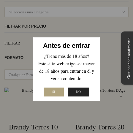
FILTRAR POR PRECIO
Gestionar consentimiento
Pr
Pr
FILTRAR
Antes de entrar
mí
má
¿Tiene más de 18 años?
FORMATO
Este sitio web exige ser mayor
de 18 años para entrar en él y
ver su contenido.
SÍ
NO
Brandy Torres 10
Brandy Torres 20