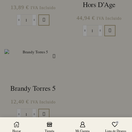
Hors D’Age
13,89
€
IVA Incluido
44,94
€
IVA Incluido
Brandy
Torres
Brandy
10
Torres
cantidad
20
Hors
D'Age
cantidad
Brandy Torres 5
12,40
€
IVA Incluido
Brandy
Torres
0
5
Hogar
Tienda
Mi Cuenta
Lista de Deseos