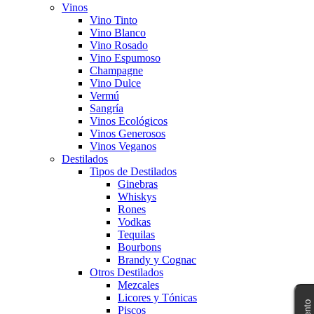
Vinos
Vino Tinto
Vino Blanco
Vino Rosado
Vino Espumoso
Champagne
Vino Dulce
Vermú
Sangría
Vinos Ecológicos
Vinos Generosos
Vinos Veganos
Destilados
Tipos de Destilados
Ginebras
Whiskys
Rones
Vodkas
Tequilas
Bourbons
Brandy y Cognac
Otros Destilados
Mezcales
Licores y Tónicas
Piscos