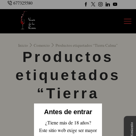
677325580
Inicio
Comercio
Productos etiquetados “Tierra Calma”
Productos
etiquetados
“Tierra
Calma”
Antes de entrar
¿Tiene más de 18 años?
Este sitio web exige ser mayor