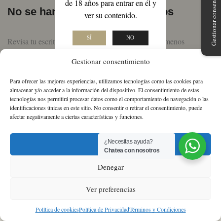
Gestionar consentimiento
de 18 años para entrar en él y
No se han encontrado productos
ver su contenido.
SÍ
NO
Revisa tu escritura o busca de nuevo con términos menos
específicos.
Gestionar consentimiento
VOLVER A LA TIENDA
Para ofrecer las mejores experiencias, utilizamos tecnologías como las cookies para
almacenar y/o acceder a la información del dispositivo. El consentimiento de estas
tecnologías nos permitirá procesar datos como el comportamiento de navegación o las
identificaciones únicas en este sitio. No consentir o retirar el consentimiento, puede
Sobre nosotros
Política de Cookies
Política
afectar negativamente a ciertas características y funciones.
de Privacidad
Términos y condiciones
¿Necesitas ayuda?
Aceptar
Chatea con nosotros
Facebook
Twitter
Instagram
Linkedin
Youtube
Denegar
Ver preferencias
0
Política de cookies
Política de Privacidad
Términos y Condiciones
Hogar
Tienda
Mi Cuenta
Lista de Deseos