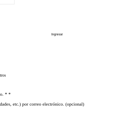
Ingresar
tros
ro. *
*
ades, etc.) por correo electrónico.
(opcional)