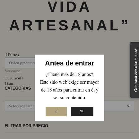
VIDA
ARTESANAL”
Gestionar consentimiento
Filtros
Antes de entrar
Ver como:
¿Tiene más de 18 años?
Cuadrícula
Este sitio web exige ser mayor
Lista
CATEGORÍAS
de 18 años para entrar en él y
ver su contenido.
SÍ
NO
FILTRAR POR PRECIO