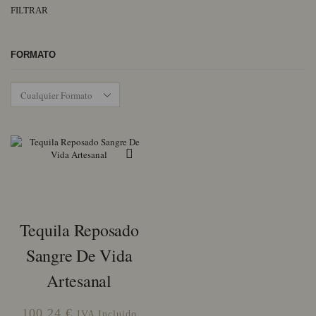
Pr
Pr
FILTRAR
mí
má
FORMATO
Tequila Reposado
Sangre De Vida
Artesanal
100,24
€
IVA Incluido