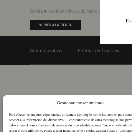
Revisa tu escritura o busca de nuevo con términos men
Est
VOLVER A LA TIENDA
Sobre nosotros
Política de Cookies
Gestionar consentimiento
Para ofrecer las mejores experiencias, utilizamos tecnologías como las cookies para alma
acceder a la información del dispositivo. El consentimiento de estas tecnologías nos perm
datos como el comportamiento de navegación o las identificaciones únicas en este sitio. 
retirar el consentimiento, puede afectar negativamente a ciertas características y funciones