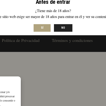
Antes de entrar
os específicos.
¿Tiene más de 18 años?
e sitio web exige ser mayor de 18 años para entrar en él y ver su conten
SÍ
NO
Política de Privacidad
Términos y condiciones
cenar y/o
itirá procesar
No consentir o
.