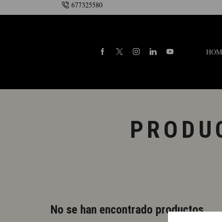
677325580
onsulte la añada
Contacto
HOM
PRODU
No se han encontrado productos