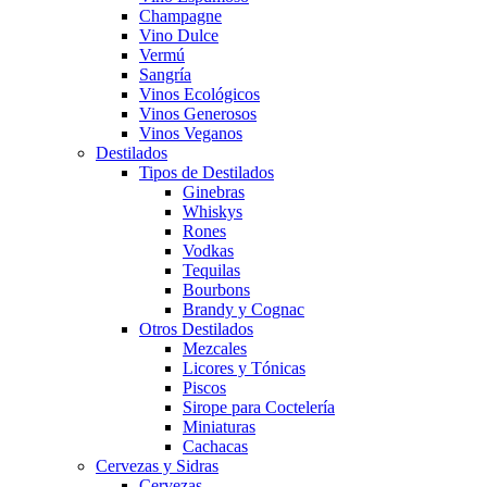
Champagne
Vino Dulce
Vermú
Sangría
Vinos Ecológicos
Vinos Generosos
Vinos Veganos
Destilados
Tipos de Destilados
Ginebras
Whiskys
Rones
Vodkas
Tequilas
Bourbons
Brandy y Cognac
Otros Destilados
Mezcales
Licores y Tónicas
Piscos
Sirope para Coctelería
Miniaturas
Cachacas
Cervezas y Sidras
Cervezas