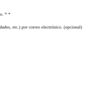
ro. *
*
ades, etc.) por correo electrónico.
(opcional)