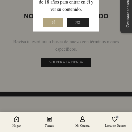
Gestionar consentimiento
de 18 años para entrar en él y
ver su contenido.
NO SE HAN ENCONTRADO
PRODUCTOS
SÍ
NO
Revisa tu escritura o busca de nuevo con términos menos
específicos.
VOLVER A LA TIENDA
0
Hogar
Tienda
Mi Cuenta
Lista de Deseos