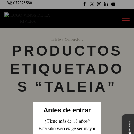
677325580
Inicio
Comercio
PRODUCTOS
ETIQUETADO
S “TALEIA”
Antes de entrar
¿Tiene más de 18 años?
Este sitio web exige ser mayor