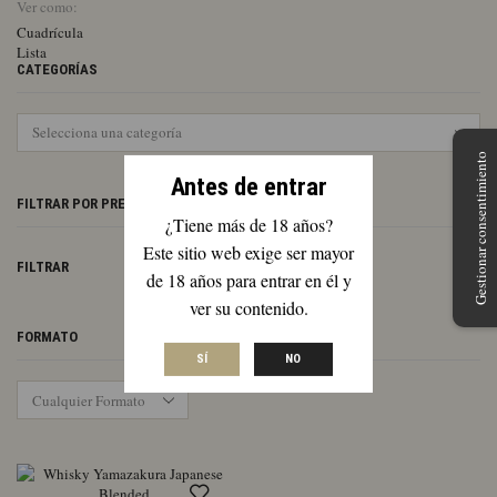
Ver como:
Cuadrícula
Lista
CATEGORÍAS
Gestionar consentimiento
Antes de entrar
FILTRAR POR PRECIO
¿Tiene más de 18 años?
Este sitio web exige ser mayor
Pr
Pr
FILTRAR
de 18 años para entrar en él y
mí
má
ver su contenido.
FORMATO
SÍ
NO