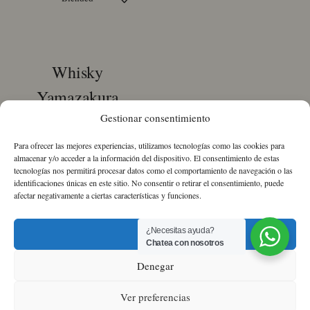
Whisky
Yamazakura
Japanese Blended
Gestionar consentimiento
Para ofrecer las mejores experiencias, utilizamos tecnologías como las cookies para
46,60
€
IVA Incluido
almacenar y/o acceder a la información del dispositivo. El consentimiento de estas
tecnologías nos permitirá procesar datos como el comportamiento de navegación o las
identificaciones únicas en este sitio. No consentir o retirar el consentimiento, puede
Whisky
afectar negativamente a ciertas características y funciones.
Yamazakura
Japanese
Blended
¿Necesitas ayuda?
Aceptar
cantidad
Chatea con nosotros
Sobre nosotros
Política de Cookies
Política
Denegar
de Privacidad
Términos y condiciones
Ver preferencias
0