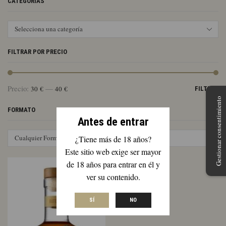
CATEGORÍAS
Selecciona una categoría
FILTRAR POR PRECIO
Pr
Pr
Precio:
—
30 €
40 €
FILTRAR
mí
má
Gestionar consentimiento
FORMATO
Antes de entrar
Cualquier Formato
¿Tiene más de 18 años?
Este sitio web exige ser mayor
de 18 años para entrar en él y
ver su contenido.
SÍ
NO