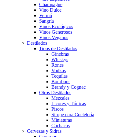
Champagne
Vino Dulce
Vermú
Sangría
Vinos Ecológicos
Vinos Generosos
Vinos Veganos
Destilados
Tipos de Destilados
Ginebras
Whiskys
Rones
Vodkas
Tequilas
Bourbons
Brandy y Cognac
Otros Destilados
Mezcales
Licores y Tónicas
Piscos
Sirope para Coctelería
Miniaturas
Cachacas
Cervezas y Sidras
Cervezas