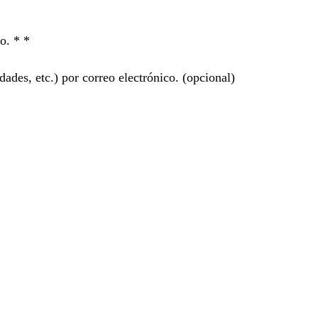
ro. *
*
ades, etc.) por correo electrónico.
(opcional)