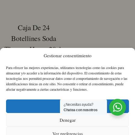
Caja De 24
Botellines Soda
Thomas Henry 20cl.
Gestionar consentimiento
El
El
33,49
€
33,09
€
IVA
Para ofrecer las mejores experiencias, utilizamos tecnologías como las cookies para
precio
precio
Incluido
almacenar y/o acceder a la información del dispositivo. El consentimiento de estas
tecnologías nos permitirá procesar datos como el comportamiento de navegación o las
original
actual
identificaciones únicas en este sitio. No consentir o retirar el consentimiento, puede
Caja
era:
es:
afectar negativamente a ciertas características y funciones.
de
33,49 €.
33,09 €.
24
botellines
¿Necesitas ayuda?
Aceptar
Soda
Chatea con nosotros
Thomas
Sobre nosotros
Política de Cookies
Política
Denegar
Henry
de Privacidad
Términos y condiciones
20cl.
cantidad
Ver preferencias