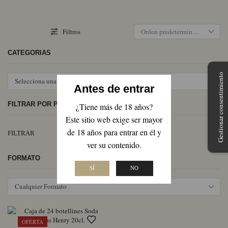
Filtros
CATEGORÍAS
Gestionar consentimiento
Selecciona una categoría
Antes de entrar
FILTRAR POR PRECIO
¿Tiene más de 18 años?
Este sitio web exige ser mayor
Pr
Pr
de 18 años para entrar en él y
FILTRAR
mí
má
ver su contenido.
FORMATO
SÍ
NO
Cualquier Formato
OFERTA