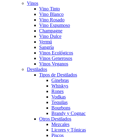
Vinos
Vino Tinto
Vino Blanco
Vino Rosado
Vino Espumoso
Champagne
Vino Dulce
Vermú
Sangría
Vinos Ecológicos
Vinos Generosos
Vinos Veganos
Destilados
Tipos de Destilados
Ginebras
Whiskys
Rones
Vodkas
Tequilas
Bourbons
Brandy y Cognac
Otros Destilados
Mezcales
Licores y Tónicas
Piscos