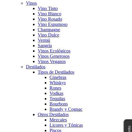
Vinos
Vino Tinto
Vino Blanco
Vino Rosado
Vino Espumoso
Champagne
Vino Dulce
Vermú
Sangría
Vinos Ecológicos
Vinos Generosos
Vinos Veganos
Destilados
Tipos de Destilados
Ginebras
Whiskys
Rones
Vodkas
Tequilas
Bourbons
Brandy y Cognac
Otros Destilados
Mezcales
Licores y Tónicas
Piscos