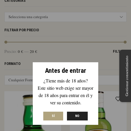
CATEGORÍAS
Selecciona una categoría
FILTRAR POR PRECIO
Pr
Pr
Precio:
—
0 €
20 €
FILTRAR
mí
má
Gestionar consentimiento
FORMATO
Antes de entrar
Cualquier Formato
¿Tiene más de 18 años?
Este sitio web exige ser mayor
de 18 años para entrar en él y
ver su contenido.
SÍ
NO