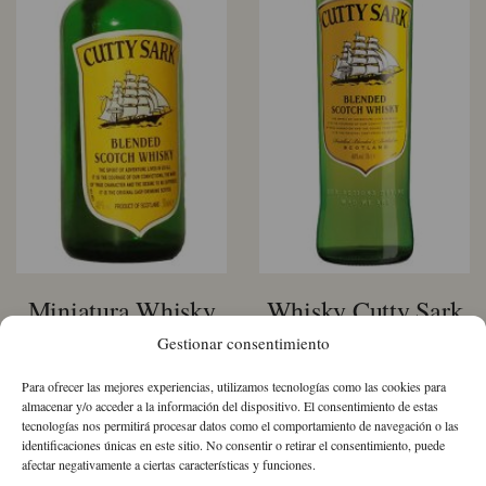
Miniatura Whisky
Whisky Cutty Sark
Gestionar consentimiento
Cutty Sark
14,62
€
IVA Incluido
Para ofrecer las mejores experiencias, utilizamos tecnologías como las cookies para
3,20
€
IVA Incluido
almacenar y/o acceder a la información del dispositivo. El consentimiento de estas
Whisky
tecnologías nos permitirá procesar datos como el comportamiento de navegación o las
Cutty
identificaciones únicas en este sitio. No consentir o retirar el consentimiento, puede
Miniatura
Sark
afectar negativamente a ciertas características y funciones.
Whisky
cantidad