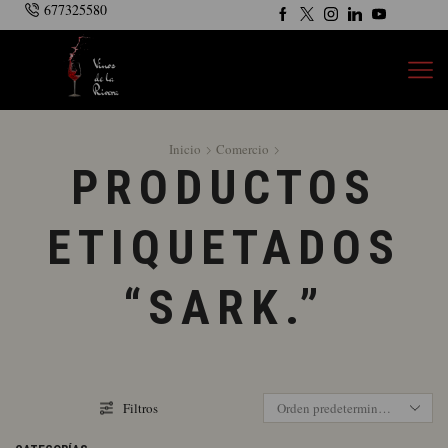
677325580
Inicio
Comercio
PRODUCTOS
ETIQUETADOS
“SARK.”
Filtros