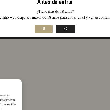
Antes de entrar
¿Tiene más de 18 años?
e sitio web exige ser mayor de 18 años para entrar en él y ver su conten
Política de Privacidad
Términos y condiciones
SÍ
NO
cenar y/o
itirá procesar
No consentir o
.