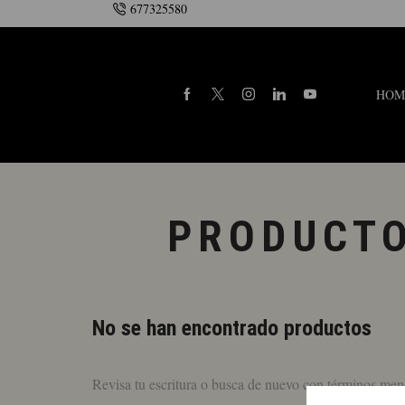
677325580
onsulte la añada
Contacto
HOM
PRODUCTO
No se han encontrado productos
Revisa tu escritura o busca de nuevo con términos men