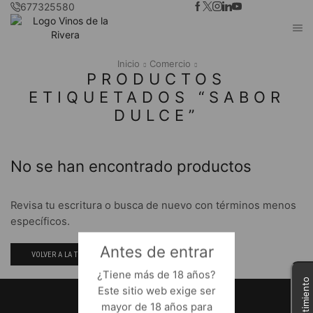
677325580
Inicio
Comercio
PRODUCTOS
ETIQUETADOS “SABOR
DULCE”
No se han encontrado productos
Revisa tu escritura o busca de nuevo con términos menos
específicos.
Antes de entrar
VOLVER A LA TIENDA
¿Tiene más de 18 años?
Este sitio web exige ser
mayor de 18 años para