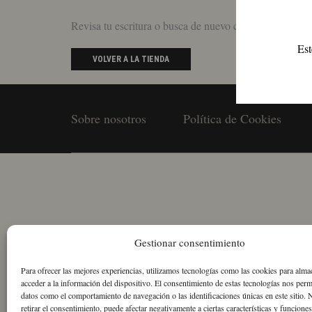
Revisa tu escritura o busca de nuevo con términos men
Est
VOLVER A LA TIENDA
Sobre nosotros
Política de Cookies
Gestionar consentimiento
Para ofrecer las mejores experiencias, utilizamos tecnologías como las cookies para alma
acceder a la información del dispositivo. El consentimiento de estas tecnologías nos perm
datos como el comportamiento de navegación o las identificaciones únicas en este sitio. 
retirar el consentimiento, puede afectar negativamente a ciertas características y funciones