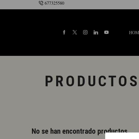
677325580
onsulte la añada
Contacto
HOM
PRODUCTOS
No se han encontrado productos