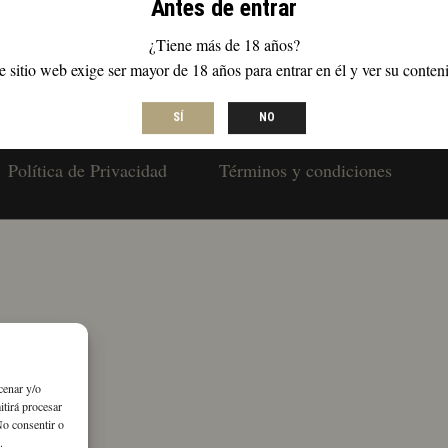
Antes de entrar
os específicos.
¿Tiene más de 18 años?
e sitio web exige ser mayor de 18 años para entrar en él y ver su conten
SÍ
NO
Política de Privacidad
Términos y condiciones
cenar y/o
itirá procesar
No consentir o
.