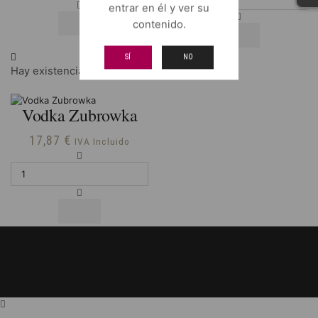
cantidad
entrar en él y ver su
contenido.
SÍ
NO
Hay existencias
Vodka Zubrowka
17,87
€
IVA Incluido
Vodka
Zubrowka
cantidad