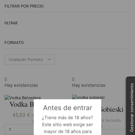
FILTRAR POR PRECIO
Pr
Pr
FILTRAR
m
m
FORMATO
Hay existencias
Hay existencias
Gestionar consentimiento
Vodka Belvedere
Antes de entrar
Vodka Sobieski
45,03
€
IVA Incluido
¿Tiene más de 18 años?
9,00
€
IVA Incluido
Vodka
Este sitio web exige ser
Vodka
Belvedere
mayor de 18 años para
Sobieski
cantidad