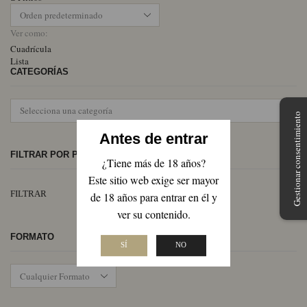
Ver como:
Cuadrícula
Lista
CATEGORÍAS
Gestionar consentimiento
Antes de entrar
FILTRAR POR PRECIO
¿Tiene más de 18 años?
Este sitio web exige ser mayor
Pr
Pr
FILTRAR
de 18 años para entrar en él y
mí
má
ver su contenido.
FORMATO
SÍ
NO