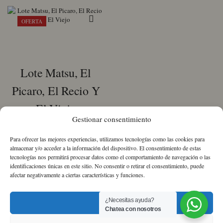
OFERTA
Lote Matsu, El
Picaro, El Recio Y
El Viejo
Gestionar consentimiento
El
El
58,12
€
53,49
€
IVA
Para ofrecer las mejores experiencias, utilizamos tecnologías como las cookies para
precio
precio
Incluido
almacenar y/o acceder a la información del dispositivo. El consentimiento de estas
original
actual
tecnologías nos permitirá procesar datos como el comportamiento de navegación o las
identificaciones únicas en este sitio. No consentir o retirar el consentimiento, puede
Lote
era:
es:
afectar negativamente a ciertas características y funciones.
Matsu,
58,12 €.
53,49 €.
El
Picaro,
¿Necesitas ayuda?
Aceptar
El
Chatea con nosotros
Recio
Sobre nosotros
Política de Cookies
Política