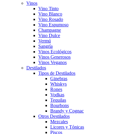
Vinos
Vino Tinto
Vino Blanco
Vino Rosado
Vino Espumoso
Champagne
Vino Dulce
Vermú
Sangría
Vinos Ecológicos
Vinos Generosos
Vinos Veganos
Destilados
Tipos de Destilados
Ginebras
Whiskys
Rones
Vodkas
Tequilas
Bourbons
Brandy y Cognac
Otros Destilados
Mezcales
Licores y Tónicas
Piscos