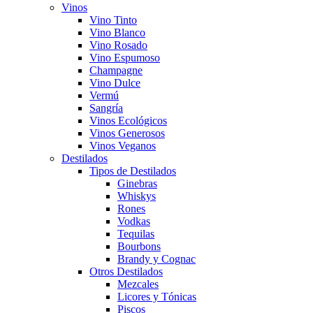
Vinos
Vino Tinto
Vino Blanco
Vino Rosado
Vino Espumoso
Champagne
Vino Dulce
Vermú
Sangría
Vinos Ecológicos
Vinos Generosos
Vinos Veganos
Destilados
Tipos de Destilados
Ginebras
Whiskys
Rones
Vodkas
Tequilas
Bourbons
Brandy y Cognac
Otros Destilados
Mezcales
Licores y Tónicas
Piscos