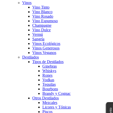
Vinos
Vino Tinto
Vino Blanco
Vino Rosado
Vino Espumoso
Champagne
Vino Dulce
Vermú
Sangría
Vinos Ecológicos
Vinos Generosos
Vinos Veganos
Destilados
Tipos de Destilados
Ginebras
Whiskys
Rones
Vodkas
Tequilas
Bourbons
Brandy y Cognac
Otros Destilados
Mezcales
Licores y Tónicas
Piscos