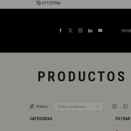
677325580
onsulte la añada
Contacto
HOM
PRODUCTOS 
Filtros
CATEGORÍAS
FILTRAR