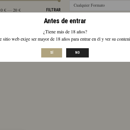
Cualquier Formato
Precio
Precio
—
10 €
20 €
FILTRAR
mínimo
máximo
Antes de entrar
¿Tiene más de 18 años?
e sitio web exige ser mayor de 18 años para entrar en él y ver su conten
SÍ
NO