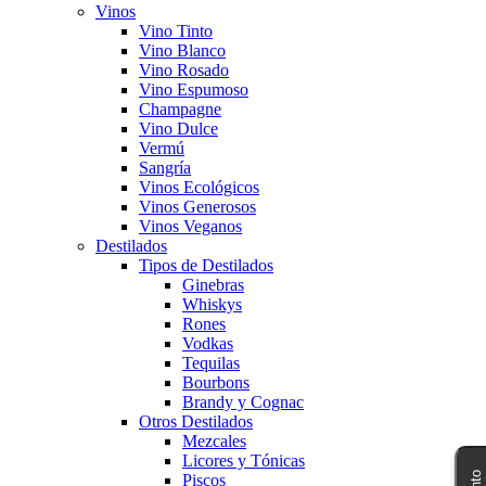
Vinos
Vino Tinto
Vino Blanco
Vino Rosado
Vino Espumoso
Champagne
Vino Dulce
Vermú
Sangría
Vinos Ecológicos
Vinos Generosos
Vinos Veganos
Destilados
Tipos de Destilados
Ginebras
Whiskys
Rones
Vodkas
Tequilas
Bourbons
Brandy y Cognac
Otros Destilados
Mezcales
Licores y Tónicas
Piscos