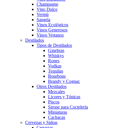
Champagne
Vino Dulce
Vermú
Sangría
Vinos Ecológicos
Vinos Generosos
Vinos Veganos
Destilados
Tipos de Destilados
Ginebras
Whiskys
Rones
Vodkas
Tequilas
Bourbons
Brandy y Cognac
Otros Destilados
Mezcales
Licores y Tónicas
Piscos
Sirope para Coctelería
Miniaturas
Cachacas
Cervezas y Sidras
Cervezas