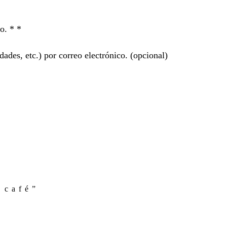
ro. *
*
ades, etc.) por correo electrónico.
(opcional)
 café”