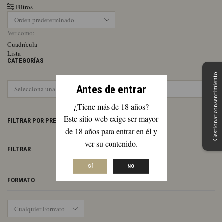
Filtros
Ver como:
Cuadrícula
Lista
CATEGORÍAS
Gestionar consentimiento
Antes de entrar
¿Tiene más de 18 años?
Este sitio web exige ser mayor
FILTRAR POR PRECIO
de 18 años para entrar en él y
ver su contenido.
Pr
Pr
FILTRAR
mí
má
SÍ
NO
FORMATO