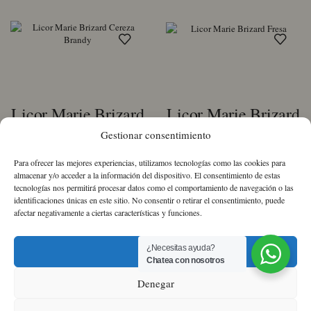
Licor Marie Brizard
Licor Marie Brizard
Cereza Brandy
Fresa
Gestionar consentimiento
Para ofrecer las mejores experiencias, utilizamos tecnologías como las cookies para
13,05
€
13,10
€
IVA Incluido
IVA Incluido
almacenar y/o acceder a la información del dispositivo. El consentimiento de estas
tecnologías nos permitirá procesar datos como el comportamiento de navegación o las
identificaciones únicas en este sitio. No consentir o retirar el consentimiento, puede
Licor
Licor
afectar negativamente a ciertas características y funciones.
Marie
Marie
Brizard
Brizard
Cereza
Fresa
¿Necesitas ayuda?
Aceptar
Brandy
cantidad
Chatea con nosotros
cantidad
Sobre nosotros
Política de Cookies
Política
Denegar
de Privacidad
Términos y condiciones