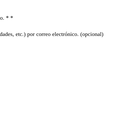
ro. *
*
ades, etc.) por correo electrónico.
(opcional)