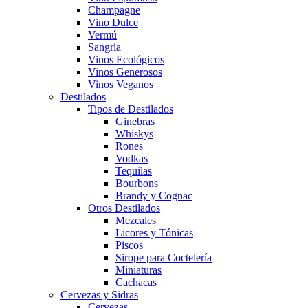
Champagne
Vino Dulce
Vermú
Sangría
Vinos Ecológicos
Vinos Generosos
Vinos Veganos
Destilados
Tipos de Destilados
Ginebras
Whiskys
Rones
Vodkas
Tequilas
Bourbons
Brandy y Cognac
Otros Destilados
Mezcales
Licores y Tónicas
Piscos
Sirope para Coctelería
Miniaturas
Cachacas
Cervezas y Sidras
Cervezas