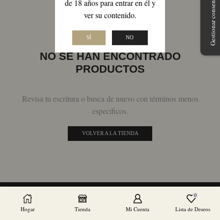
Gestionar consentimiento
de 18 años para entrar en él y
ver su contenido.
SÍ
NO
NO SE HAN ENCONTRADO
PRODUCTOS
Revisa tu escritura o busca de nuevo con términos menos
específicos.
VOLVER A LA TIENDA
0
Hogar
Tienda
Mi Cuenta
Lista de Deseos