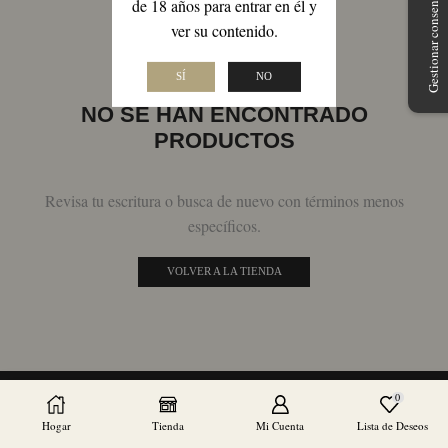
Gestionar consentimiento
de 18 años para entrar en él y
ver su contenido.
SÍ
NO
NO SE HAN ENCONTRADO
PRODUCTOS
Revisa tu escritura o busca de nuevo con términos menos
específicos.
VOLVER A LA TIENDA
0
Hogar
Tienda
Mi Cuenta
Lista de Deseos