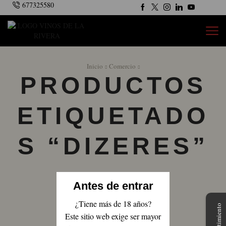
677325580
Inicio
Comercio
PRODUCTOS
ETIQUETADO
S “DIZERES”
Antes de entrar
¿Tiene más de 18 años?
Este sitio web exige ser mayor