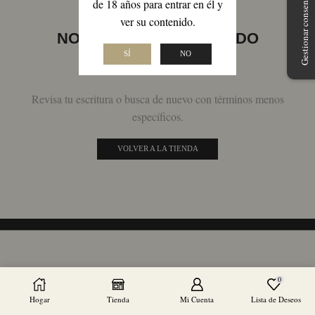
Gestionar consentimiento
de 18 años para entrar en él y
ver su contenido.
NO SE HAN ENCONTRADO
PRODUCTOS
SÍ
NO
Revisa tu escritura o busca de nuevo con términos menos
específicos.
VOLVER A LA TIENDA
0
Hogar
Tienda
Mi Cuenta
Lista de Deseos