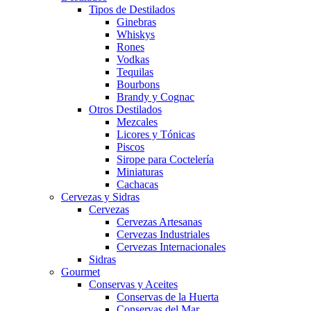
Tipos de Destilados
Ginebras
Whiskys
Rones
Vodkas
Tequilas
Bourbons
Brandy y Cognac
Otros Destilados
Mezcales
Licores y Tónicas
Piscos
Sirope para Coctelería
Miniaturas
Cachacas
Cervezas y Sidras
Cervezas
Cervezas Artesanas
Cervezas Industriales
Cervezas Internacionales
Sidras
Gourmet
Conservas y Aceites
Conservas de la Huerta
Conservas del Mar