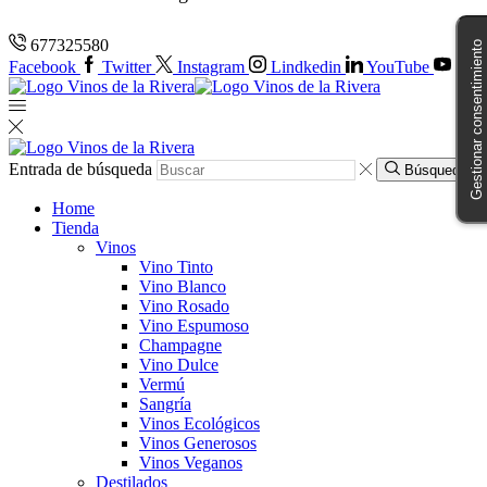
677325580
Gestionar consentimiento
Facebook
Twitter
Instagram
Lindkedin
YouTube
Entrada de búsqueda
Búsqueda
Home
Tienda
Vinos
Vino Tinto
Vino Blanco
Vino Rosado
Vino Espumoso
Champagne
Vino Dulce
Vermú
Sangría
Vinos Ecológicos
Vinos Generosos
Vinos Veganos
Destilados