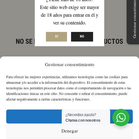
Gestionar consentimiento
Este sitio web exige ser mayor
de 18 años para entrar en él y
ver su contenido.
SÍ
NO
NO SE HAN ENCONTRADO PRODUCTOS
Revisa tu escritura o busca de nuevo con términos menos
Gestionar consentimiento
específicos.
Para ofrecer las mejores experiencias, utilizamos tecnologías como las cookies para
almacenar y/o acceder a la información del dispositivo. El consentimiento de estas
VOLVER A LA TIENDA
tecnologías nos permitirá procesar datos como el comportamiento de navegación o las
identificaciones únicas en este sitio. No consentir o retirar el consentimiento, puede
afectar negativamente a ciertas características y funciones.
¿Necesitas ayuda?
Aceptar
Chatea con nosotros
Sobre nosotros
Política de Cookies
Política
Denegar
de Privacidad
Términos y condiciones