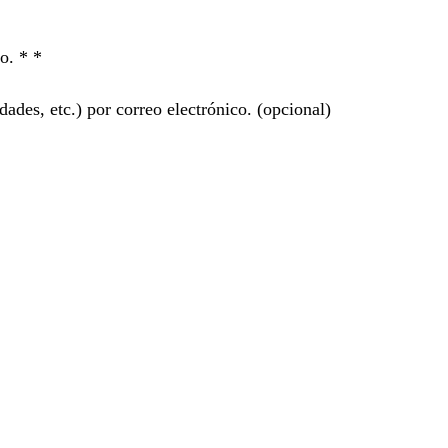
ro. *
*
ades, etc.) por correo electrónico.
(opcional)