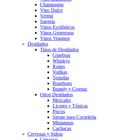
Champagne
Vino Dulce
Vermú
Sangría
Vinos Ecológicos
Vinos Generosos
Vinos Veganos
Destilados
Tipos de Destilados
Ginebras
Whiskys
Rones
Vodkas
Tequilas
Bourbons
Brandy y Cognac
Otros Destilados
Mezcales
Licores y Tónicas
Piscos
Sirope para Coctelería
Miniaturas
Cachacas
Cervezas y Sidras
Cervezas