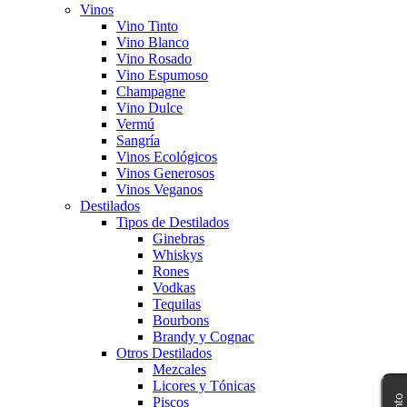
Vinos
Vino Tinto
Vino Blanco
Vino Rosado
Vino Espumoso
Champagne
Vino Dulce
Vermú
Sangría
Vinos Ecológicos
Vinos Generosos
Vinos Veganos
Destilados
Tipos de Destilados
Ginebras
Whiskys
Rones
Vodkas
Tequilas
Bourbons
Brandy y Cognac
Otros Destilados
Mezcales
Licores y Tónicas
Piscos