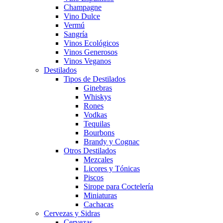
Champagne
Vino Dulce
Vermú
Sangría
Vinos Ecológicos
Vinos Generosos
Vinos Veganos
Destilados
Tipos de Destilados
Ginebras
Whiskys
Rones
Vodkas
Tequilas
Bourbons
Brandy y Cognac
Otros Destilados
Mezcales
Licores y Tónicas
Piscos
Sirope para Coctelería
Miniaturas
Cachacas
Cervezas y Sidras
Cervezas