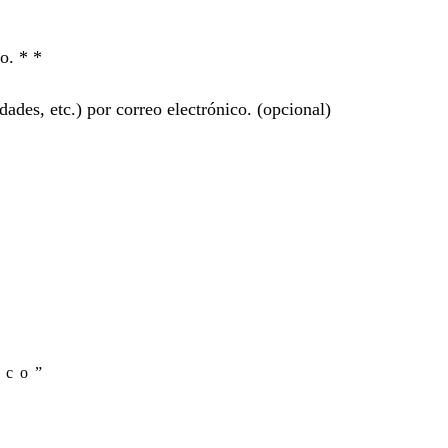
ro. *
*
ades, etc.) por correo electrónico.
(opcional)
sco”