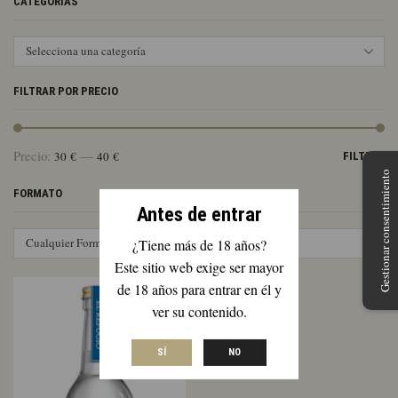
CATEGORÍAS
Selecciona una categoría
FILTRAR POR PRECIO
Pr
Pr
Precio:
—
30 €
40 €
FILTRAR
mí
má
Gestionar consentimiento
FORMATO
Antes de entrar
Cualquier Formato
¿Tiene más de 18 años?
Este sitio web exige ser mayor
de 18 años para entrar en él y
ver su contenido.
SÍ
NO