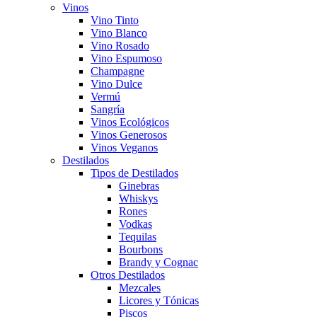
Vinos
Vino Tinto
Vino Blanco
Vino Rosado
Vino Espumoso
Champagne
Vino Dulce
Vermú
Sangría
Vinos Ecológicos
Vinos Generosos
Vinos Veganos
Destilados
Tipos de Destilados
Ginebras
Whiskys
Rones
Vodkas
Tequilas
Bourbons
Brandy y Cognac
Otros Destilados
Mezcales
Licores y Tónicas
Piscos