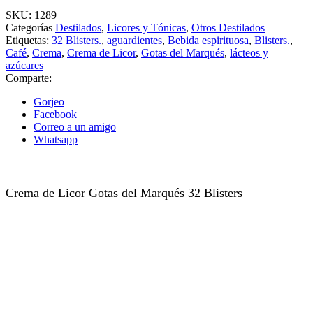
SKU:
1289
Categorías
Destilados
,
Licores y Tónicas
,
Otros Destilados
Etiquetas:
32 Blisters.
,
aguardientes
,
Bebida espirituosa
,
Blisters.
,
Café
,
Crema
,
Crema de Licor
,
Gotas del Marqués
,
lácteos y
azúcares
Comparte:
Gorjeo
Facebook
Correo a un amigo
Whatsapp
Crema de Licor Gotas del Marqués 32 Blisters