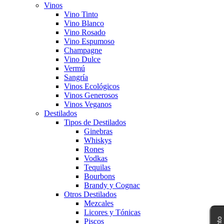
Vinos
Vino Tinto
Vino Blanco
Vino Rosado
Vino Espumoso
Champagne
Vino Dulce
Vermú
Sangría
Vinos Ecológicos
Vinos Generosos
Vinos Veganos
Destilados
Tipos de Destilados
Ginebras
Whiskys
Rones
Vodkas
Tequilas
Bourbons
Brandy y Cognac
Otros Destilados
Mezcales
Licores y Tónicas
Piscos