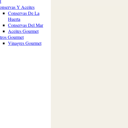
t
onservas Y Aceites
Hogar
Conservas De La
Tienda
Huerta
Mi Cuenta
Conservas Del Mar
0
Lista de Deseos
Aceites Gourmet
tros Gourmet
Vinagres Gourmet
e