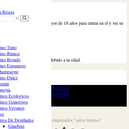
Antes de entrar
¿Tiene más de 18 años?
Este sitio web exige ser mayor de 18 años para entrar en él y ver su
Búsqueda
contenido.
Sí
No
ino Tinto
Acceso prohibido
ino Blanco
ino Rosado
Tu acceso está restringido debido a tu edad.
ino Espumoso
hampagne
677325580
ino Dulce
Facebook
Twitter
Instagram
Lindkedin
YouTube
ermú
angría
inos Ecológicos
inos Generosos
inos Veganos
dos
ipos De Destilados
Inicio
Comercio
Productos etiquetados “sabor intenso”
Ginebras