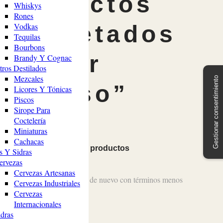
Productos
Whiskys
Rones
Vodkas
etiquetados
Tequilas
Bourbons
“sabor
Brandy Y Cognac
tros Destilados
Mezcales
Gestionar consentimiento
intenso”
Licores Y Tónicas
Piscos
Sirope Para
Coctelería
Miniaturas
Cachacas
No se han encontrado productos
s Y Sidras
ervezas
Cervezas Artesanas
Revisa tu escritura o busca de nuevo con términos menos
Cervezas Industriales
específicos.
Cervezas
Internacionales
idras
Volver a la Tienda